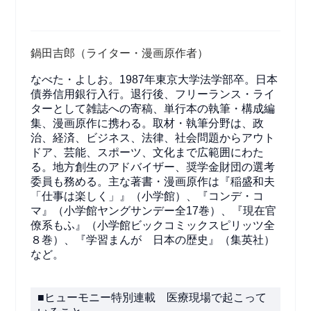
鍋田吉郎（ライター・漫画原作者）
なべた・よしお。1987年東京大学法学部卒。日本
債券信用銀行入行。退行後、フリーランス・ライ
ターとして雑誌への寄稿、単行本の執筆・構成編
集、漫画原作に携わる。取材・執筆分野は、政
治、経済、ビジネス、法律、社会問題からアウト
ドア、芸能、スポーツ、文化まで広範囲にわた
る。地方創生のアドバイザー、奨学金財団の選考
委員も務める。主な著書・漫画原作は『稲盛和夫
「仕事は楽しく」』（小学館）、『コンデ・コ
マ』（小学館ヤングサンデー全17巻）、『現在官
僚系もふ』（小学館ビックコミックスピリッツ全
８巻）、『学習まんが 日本の歴史』（集英社）
など。
■ヒューモニー特別連載 医療現場で起こって