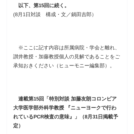
以下、第
15
回に続く。
(8月1日対談 構成・文／鍋田吉郎）
※ここに記す内容は所属病院・学会と離れ、
讃井教授・加藤教授個人の見解であることをご
承知おきください（ヒューモニー編集部）。
連載第
15
回「特別対談
加藤友朗コロンビア
大学医学部外科学教授
『ニューヨークで行わ
れているPCR検査の意味』
」（
8
月
31
日掲載予
定）