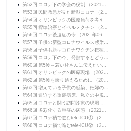
第52回 コロナ下の学会の役割
（2021年05月24日 掲載）
第53回 民間救急が見た新型コロナ
（2021年05月31日 掲載）
第54回 オリンピックの医療負荷を考える
（2021年
第55回 標準治療とイベルメクチン
（2021年06月14日 掲載）
第56回 コロナ後遺症の今
（2021年06月21日 掲載）
第57回 子供の新型コロナウイルス感染症
（2021年
第58回 子供も新型コロナワクチン接種を
（2021年
第59回 コロナ下の今、発熱するとどうなる？
（20
第60回 第5波～若い皆さんに伝えたいこと
（2021
第61回 オリンピックの医療現場
（2021年08月06日 掲載）
第62回 第5波を乗り越えるために
（2021年08月16日 掲載）
第63回 増えている子供の感染、妊婦の感染
（202
第64回 逼迫する重症病床、私立の中規模急性期病院の頑張り
第65回 コロナと闘う訪問診療の現場
（2021年09
第66回 多彩化する重症の病態
（2021年09月20日 掲載）
第67回 コロナ禍で進むtele-ICU①
（2021年09月27日 掲載）
第68回 コロナ禍で進むtele-ICU②
（2021年10月04日 掲載）