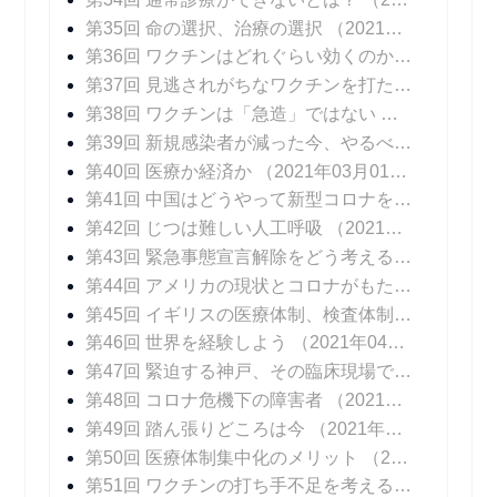
第35回 命の選択、治療の選択
（2021年01月25日 掲載）
第36回 ワクチンはどれぐらい効くのか？
（2021年
第37回 見逃されがちなワクチンを打たないリスク
第38回 ワクチンは「急造」ではない
（2021年02
第39回 新規感染者が減った今、やるべきこと
（20
第40回 医療か経済か
（2021年03月01日 掲載）
第41回 中国はどうやって新型コロナを抑え込んだのか
第42回 じつは難しい人工呼吸
（2021年03月15日 掲載）
第43回 緊急事態宣言解除をどう考えるか
（2021年
第44回 アメリカの現状とコロナがもたらしたイノベーション
第45回 イギリスの医療体制、検査体制
（2021年0
第46回 世界を経験しよう
（2021年04月12日 掲載）
第47回 緊迫する神戸、その臨床現場では
（2021年
第48回 コロナ危機下の障害者
（2021年04月26日 掲載）
第49回 踏ん張りどころは今
（2021年05月03日 掲載）
第50回 医療体制集中化のメリット
（2021年05月10日 掲載）
第51回 ワクチンの打ち手不足を考える
（2021年0