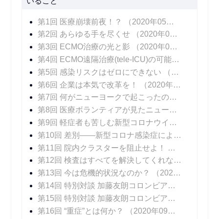
いること
第1回 医療崩壊前夜！？
（2020年05月25日 掲載）
第2回 あらゆる手を尽くせ
（2020年06月01日 掲載）
第3回 ECMO治療の光と影
（2020年06月08日 掲載）
第4回 ECMO遠隔治療(tele-ICU)の可能性
（2020年
第5回 感染リスクはゼロにできない
（2020年06月22日 掲載）
第6回 企業は本気で改革を！
（2020年06月29日 掲載）
第7回 何がニューヨークで起こったのか！？
（202
第8回 医療ボランティアが見たニューヨークの医療崩壊
第9回 軽症者も苦しむ新型コロナウイルス感染症の後遺症
第10回 差別――新型コロナ感染症によるもうひとつの苦しみ
第11回 院内クラスターを阻止せよ！
（2020年08
第12回 検査はすべてを解決してくれない
（2020年
第13回 今は危機的状況なのか？
（2020年08月17日 掲載）
第14回 特別対談 加藤友朗コロンビア大学医学部外科学教授 「いま、専門家に求められているものとは」
第15回 特別対談 加藤友朗コロンビア大学医学部外科学教授 「ニューヨークで行われているPCR検査の意味」
第16回 “重症”とは何か？
（2020年09月07日 掲載）