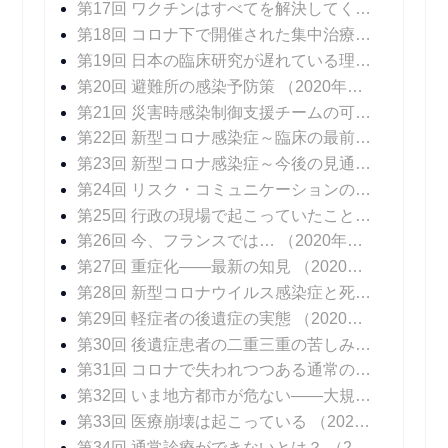
第17回 ワクチンはすべてを解決してくれない
（20
第18回 コロナ下で開催された集中治療医学会
（20
第19回 日本の臨床研究が遅れている理由
（2020年
第20回 避難所の感染予防策
（2020年10月05日 掲載）
第21回 災害時感染制御支援チームの可能性
（202
第22回 新型コロナ感染症～臨床の最前線
（2020年
第23回 新型コロナ感染症～今後の見通し
（2020年
第24回 リスク・コミュニケーションの難しさ
（20
第25回 行政の現場で起こっていたこと
（2020年1
第26回 今、フランスでは…
（2020年11月16日 掲載）
第27回 重症化――最新の知見
（2020年11月23日 掲載）
第28回 新型コロナウイルス感染症と死
（2020年1
第29回 軽症者の後遺症の実態
（2020年12月07日 掲載）
第30回 後遺症患者の二重三重の苦しみ
（2020年1
第31回 コロナで失われつつある通常の診療
（202
第32回 いま地方都市が危ない――大規模院内クラスターはなぜ起こるのか
第33回 医療崩壊は起こっている
（2021年01月11日 掲載）
第34回 通常診療ができないとは？
（2021年01月18日 掲載）