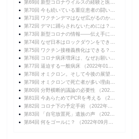
第69回 新型コロナウイルスの経験と医療DXの可能性
第70回 今も続いている重症患者の闘い
（2021年1
第71回 ワクチンデマはなぜ広がるのか？
（2021年
第72回 デマに踊らされないためには？
（2021年1
第73回 新型コロナの情報――伝え手に求められること
第74回 なぜ日本はロックダウンをできなかったのか？
第75回 ワクチン接種義務化はできる？ できない？
第76回 コロナ病床増床は、なぜお願いベースなのか？
第77回 逼迫する一般病床
（2022年01月24日 掲載）
第78回 オミクロン。そして今後の展望
（2022年0
第79回 オミクロンで死亡者が多い理由
（2022年0
第80回 分野横断的議論の必要性
（2022年03月21日 掲載）
第81回 今あらためてPCRを考える
（2022年04月04日 掲載）
第82回 コロナ下の予定手術
（2022年04月25日 掲載）
第83回 「自宅放置死」遺族の声
（2022年05月23日 掲載）
第84回 何をゴールに？
（2022年09月09日 掲載）