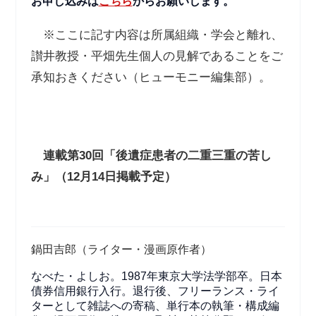
お申し込みは
こちら
からお願いします。
※ここに記す内容は所属組織・学会と離れ、
讃井教授・平畑先生個人の見解であることをご
承知おきください（ヒューモニー編集部）。
連載第
30
回「後遺症患者の二重三重の苦し
み」（
12
月
14
日掲載予定）
鍋田吉郎（ライター・漫画原作者）
なべた・よしお。1987年東京大学法学部卒。日本
債券信用銀行入行。退行後、フリーランス・ライ
ターとして雑誌への寄稿、単行本の執筆・構成編