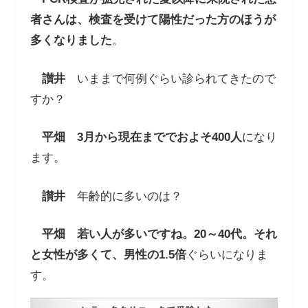
者さんは、検査を受けて陽性だった方のほうが
多くなりました
。
讃井
いままで何例ぐらい診られてきたので
すか？
平畑
3
月から現在まででおよそ
400
人
になり
ます。
讃井
年齢的に多いのは？
平畑
若い人が多いですね。
20
～
40
代。それ
と女性が多くて、男性の
1.5
倍
ぐらいになりま
す。