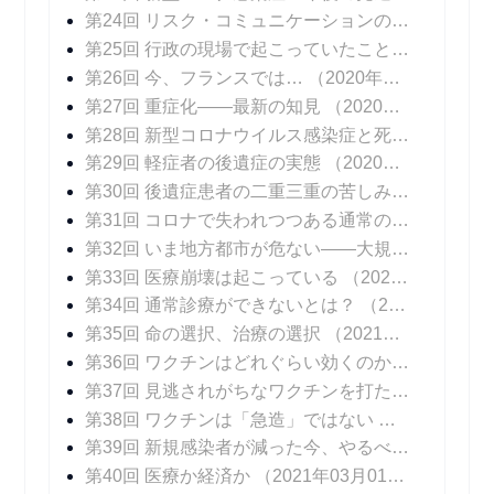
第24回 リスク・コミュニケーションの難しさ
（20
第25回 行政の現場で起こっていたこと
（2020年1
第26回 今、フランスでは…
（2020年11月16日 掲載）
第27回 重症化――最新の知見
（2020年11月23日 掲載）
第28回 新型コロナウイルス感染症と死
（2020年1
第29回 軽症者の後遺症の実態
（2020年12月07日 掲載）
第30回 後遺症患者の二重三重の苦しみ
（2020年1
第31回 コロナで失われつつある通常の診療
（202
第32回 いま地方都市が危ない――大規模院内クラスターはなぜ起こるのか
第33回 医療崩壊は起こっている
（2021年01月11日 掲載）
第34回 通常診療ができないとは？
（2021年01月18日 掲載）
第35回 命の選択、治療の選択
（2021年01月25日 掲載）
第36回 ワクチンはどれぐらい効くのか？
（2021年
第37回 見逃されがちなワクチンを打たないリスク
第38回 ワクチンは「急造」ではない
（2021年02
第39回 新規感染者が減った今、やるべきこと
（20
第40回 医療か経済か
（2021年03月01日 掲載）