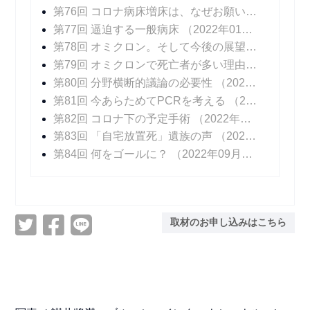
第76回 コロナ病床増床は、なぜお願いベースなのか？
第77回 逼迫する一般病床
（2022年01月24日 掲載）
第78回 オミクロン。そして今後の展望
（2022年0
第79回 オミクロンで死亡者が多い理由
（2022年0
第80回 分野横断的議論の必要性
（2022年03月21日 掲載）
第81回 今あらためてPCRを考える
（2022年04月04日 掲載）
第82回 コロナ下の予定手術
（2022年04月25日 掲載）
第83回 「自宅放置死」遺族の声
（2022年05月23日 掲載）
第84回 何をゴールに？
（2022年09月09日 掲載）
取材のお申し込みはこちら