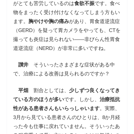
がとても苦労しているのは
食欲不振
です。食べ
物をまったく受け付けなくなってしまう方もい
ます。
胸やけや胸の痛み
があり、胃食道逆流症
（GERD）を疑って胃カメラをやっても、CTを
撮っても炎症は見られない――非びらん性胃食
道逆流症（NERD）が非常に多いですね。
讃井
そういったさまざまな症状がある中
で、治療による改善は見られるのですか？
平畑
割合としては、
少しずつ良くなってき
ている方のほうが多い
です。しかし、
治療抵抗
性がある患者さんもいらっしゃいます
。実際、
3月から見ている患者さんのひとりは、8か月経
った今も仕事に戻れていません。そういったあ