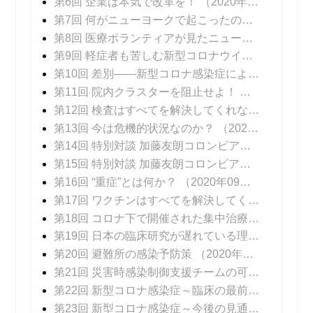
第6回 企業は本気で改革を！
（2020年06月29日 掲載）
第7回 何がニューヨークで起こったのか！？
（202
第8回 医療ボランティアが見たニューヨークの医療崩壊
第9回 軽症者も苦しむ新型コロナウイルス感染症の後遺症
第10回 差別――新型コロナ感染症によるもうひとつの苦しみ
第11回 院内クラスターを阻止せよ！
（2020年08
第12回 検査はすべてを解決してくれない
（2020年
第13回 今は危機的状況なのか？
（2020年08月17日 掲載）
第14回 特別対談 加藤友朗コロンビア大学医学部外科学教授 「いま、専門家に求められているものとは」
第15回 特別対談 加藤友朗コロンビア大学医学部外科学教授 「ニューヨークで行われているPCR検査の意味」
第16回 “重症”とは何か？
（2020年09月07日 掲載）
第17回 ワクチンはすべてを解決してくれない
（20
第18回 コロナ下で開催された集中治療医学会
（20
第19回 日本の臨床研究が遅れている理由
（2020年
第20回 避難所の感染予防策
（2020年10月05日 掲載）
第21回 災害時感染制御支援チームの可能性
（202
第22回 新型コロナ感染症～臨床の最前線
（2020年
第23回 新型コロナ感染症～今後の見通し
（2020年