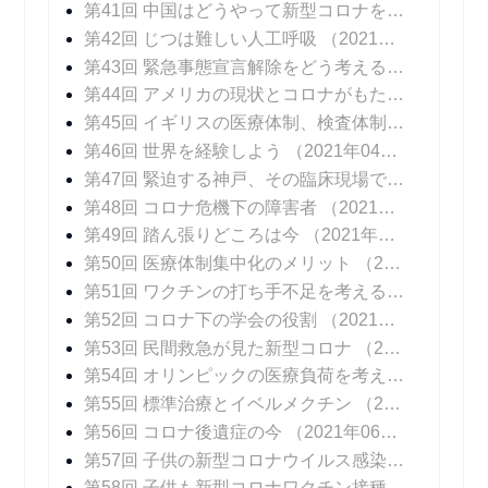
第41回 中国はどうやって新型コロナを抑え込んだのか
第42回 じつは難しい人工呼吸
（2021年03月15日 掲載）
第43回 緊急事態宣言解除をどう考えるか
（2021年
第44回 アメリカの現状とコロナがもたらしたイノベーション
第45回 イギリスの医療体制、検査体制
（2021年0
第46回 世界を経験しよう
（2021年04月12日 掲載）
第47回 緊迫する神戸、その臨床現場では
（2021年
第48回 コロナ危機下の障害者
（2021年04月26日 掲載）
第49回 踏ん張りどころは今
（2021年05月03日 掲載）
第50回 医療体制集中化のメリット
（2021年05月10日 掲載）
第51回 ワクチンの打ち手不足を考える
（2021年0
第52回 コロナ下の学会の役割
（2021年05月24日 掲載）
第53回 民間救急が見た新型コロナ
（2021年05月31日 掲載）
第54回 オリンピックの医療負荷を考える
（2021年
第55回 標準治療とイベルメクチン
（2021年06月14日 掲載）
第56回 コロナ後遺症の今
（2021年06月21日 掲載）
第57回 子供の新型コロナウイルス感染症
（2021年
第58回 子供も新型コロナワクチン接種を
（2021年