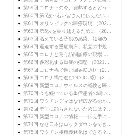
第59回 コロナ下の今、発熱するとどうなる？
（20
第60回 第5波～若い皆さんに伝えたいこと
（2021
第61回 オリンピックの医療現場
（2021年08月06日 掲載）
第62回 第5波を乗り越えるために
（2021年08月16日 掲載）
第63回 増えている子供の感染、妊婦の感染
（202
第64回 逼迫する重症病床、私立の中規模急性期病院の頑張り
第65回 コロナと闘う訪問診療の現場
（2021年09
第66回 多彩化する重症の病態
（2021年09月20日 掲載）
第67回 コロナ禍で進むtele-ICU①
（2021年09月27日 掲載）
第68回 コロナ禍で進むtele-ICU②
（2021年10月04日 掲載）
第69回 新型コロナウイルスの経験と医療DXの可能性
第70回 今も続いている重症患者の闘い
（2021年1
第71回 ワクチンデマはなぜ広がるのか？
（2021年
第72回 デマに踊らされないためには？
（2021年1
第73回 新型コロナの情報――伝え手に求められること
第74回 なぜ日本はロックダウンをできなかったのか？
第75回 ワクチン接種義務化はできる？ できない？