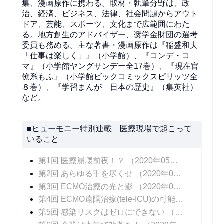
集、漫画原作に携わる。取材・執筆分野は、政
治、経済、ビジネス、法律、社会問題からアウト
ドア、芸能、スポーツ、文化まで広範囲にわた
る。地方創生のアドバイザー、奨学金財団の選考
委員も務める。主な著書・漫画原作は『稲盛和夫
「仕事は楽しく」』（小学館）、『コンデ・コ
マ』（小学館ヤングサンデー全17巻）、『現在官
僚系もふ』（小学館ビックコミックスピリッツ全
８巻）、『学習まんが 日本の歴史』（集英社）
など。
■ヒューモニー特別連載 医療現場で起こって
いること
第1回 医療崩壊前夜！？
（2020年05月25日 掲載）
第2回 あらゆる手を尽くせ
（2020年06月01日 掲載）
第3回 ECMO治療の光と影
（2020年06月08日 掲載）
第4回 ECMO遠隔治療(tele-ICU)の可能性
（2020年
第5回 感染リスクはゼロにできない
（2020年06月22日 掲載）