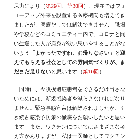
尽力により（
第
29
回
、
第
30
回
）、現在ではフォ
ローアップ外来を設置する医療機関も増えてき
ましたが、医療だけでは解決できません。職場
や学校などのコミュニティー内で、コロナと闘
い生還した人が肩身が狭い思いをすることがな
いよう
「よかったですね、お帰りなさい」と迎
えてもらえる社会としての雰囲気づくりが、ま
だまだ足りない
と思います（
第
10
回
）。
同時に、今後後遺症患者をできるだけ出さな
いためには、新規感染者を減らさなければなり
ません。緊急事態宣言は解除されましたが、引
き続き感染予防策の徹底をお願いしたいと思い
ます。また、ワクチンについてはさまざまな考
え方がありますが、私は一医師としてワクチン