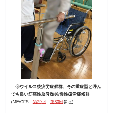
③
ウイルス後疲労症候群、その重症型と呼ん
でも良い筋痛性脳脊髄炎
/
慢性疲労症候群
(ME/CFS
第
29
回
、
第
30
回
参照
)