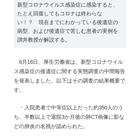
新型コロナウイルス感染症に感染すると、
たとえ回復してもコロナは終わらな
い！？ 現在までにわかっている後遺症の
病型、および後遺症で苦しむ患者の実例を
讃井教授が解説する。
6
月
16
日、厚生労働省は、新型コロナウイル
ス感染症の後遺症に関する実態調査の中間報告
を発表しました。以下はその調査の結果概要で
す。
・入院患者で中等症以上だった約
350
人のう
ち、半数以上で退院
3
か月後の肺
CT
画像に影な
どの肺炎の名残が認められた。