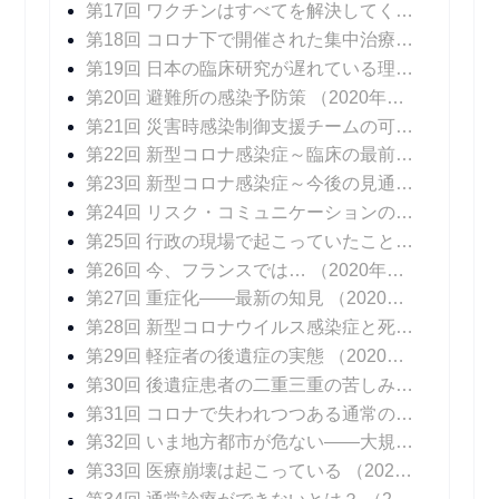
第17回 ワクチンはすべてを解決してくれない
（20
第18回 コロナ下で開催された集中治療医学会
（20
第19回 日本の臨床研究が遅れている理由
（2020年
第20回 避難所の感染予防策
（2020年10月05日 掲載）
第21回 災害時感染制御支援チームの可能性
（202
第22回 新型コロナ感染症～臨床の最前線
（2020年
第23回 新型コロナ感染症～今後の見通し
（2020年
第24回 リスク・コミュニケーションの難しさ
（20
第25回 行政の現場で起こっていたこと
（2020年1
第26回 今、フランスでは…
（2020年11月16日 掲載）
第27回 重症化――最新の知見
（2020年11月23日 掲載）
第28回 新型コロナウイルス感染症と死
（2020年1
第29回 軽症者の後遺症の実態
（2020年12月07日 掲載）
第30回 後遺症患者の二重三重の苦しみ
（2020年1
第31回 コロナで失われつつある通常の診療
（202
第32回 いま地方都市が危ない――大規模院内クラスターはなぜ起こるのか
第33回 医療崩壊は起こっている
（2021年01月11日 掲載）