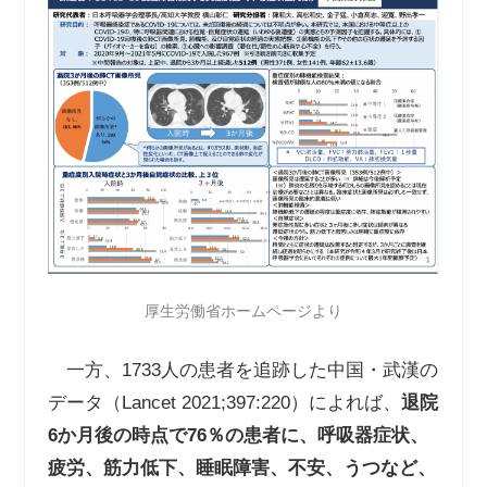
厚生労働省ホームページより
一方、
1733
人の患者を追跡した中国・武漢の
データ（
Lancet 2021;397:220
）によれば、
退院
6
か月後の時点で
76
％の患者に、呼吸器症状、
疲労、筋力低下、睡眠障害、不安、うつなど、