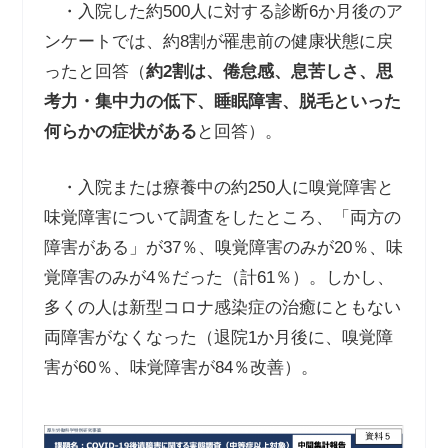
・入院した約
500
人に対する診断
6
か月後のア
ンケートでは、約
8
割が罹患前の健康状態に戻
ったと回答（
約
2
割は、倦怠感、息苦しさ、思
考力・集中力の低下、睡眠障害、脱毛といった
何らかの症状がある
と回答）。
・入院または療養中の約
250
人に嗅覚障害と
味覚障害について調査をしたところ、「両方の
障害がある」が
37
％、嗅覚障害のみが
20
％、味
覚障害のみが
4
％だった（計
61
％）。しかし、
多くの人は新型コロナ感染症の治癒にともない
両障害がなくなった（退院
1
か月後に、嗅覚障
害が
60
％、味覚障害が
84
％改善）。