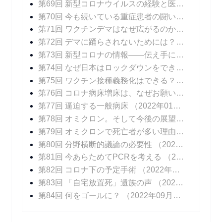
第69回 新型コロナウイルスの経験と医療DXの可能性
第70回 今も続いている重症患者の闘い
（2021年1
第71回 ワクチンデマはなぜ広がるのか？
（2021年
第72回 デマに踊らされないためには？
（2021年1
第73回 新型コロナの情報――伝え手に求められること
第74回 なぜ日本はロックダウンをできなかったのか？
第75回 ワクチン接種義務化はできる？ できない？
第76回 コロナ病床増床は、なぜお願いベースなのか？
第77回 逼迫する一般病床
（2022年01月24日 掲載）
第78回 オミクロン。そして今後の展望
（2022年0
第79回 オミクロンで死亡者が多い理由
（2022年0
第80回 分野横断的議論の必要性
（2022年03月21日 掲載）
第81回 今あらためてPCRを考える
（2022年04月04日 掲載）
第82回 コロナ下の予定手術
（2022年04月25日 掲載）
第83回 「自宅放置死」遺族の声
（2022年05月23日 掲載）
第84回 何をゴールに？
（2022年09月09日 掲載）