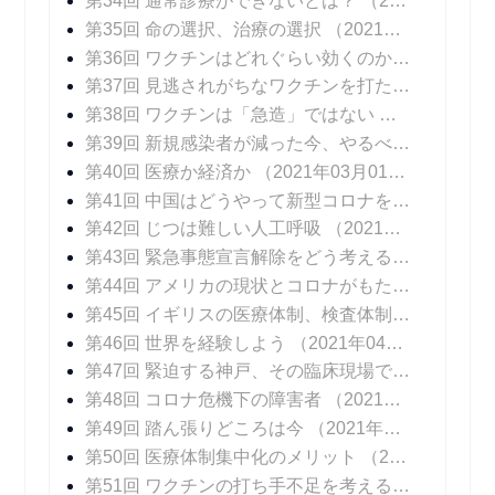
第34回 通常診療ができないとは？
（2021年01月18日 掲載）
第35回 命の選択、治療の選択
（2021年01月25日 掲載）
第36回 ワクチンはどれぐらい効くのか？
（2021年
第37回 見逃されがちなワクチンを打たないリスク
第38回 ワクチンは「急造」ではない
（2021年02
第39回 新規感染者が減った今、やるべきこと
（20
第40回 医療か経済か
（2021年03月01日 掲載）
第41回 中国はどうやって新型コロナを抑え込んだのか
第42回 じつは難しい人工呼吸
（2021年03月15日 掲載）
第43回 緊急事態宣言解除をどう考えるか
（2021年
第44回 アメリカの現状とコロナがもたらしたイノベーション
第45回 イギリスの医療体制、検査体制
（2021年0
第46回 世界を経験しよう
（2021年04月12日 掲載）
第47回 緊迫する神戸、その臨床現場では
（2021年
第48回 コロナ危機下の障害者
（2021年04月26日 掲載）
第49回 踏ん張りどころは今
（2021年05月03日 掲載）
第50回 医療体制集中化のメリット
（2021年05月10日 掲載）
第51回 ワクチンの打ち手不足を考える
（2021年0