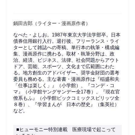
鍋田吉郎（ライター・漫画原作者）
なべた・よしお。1987年東京大学法学部卒。日本
債券信用銀行入行。退行後、フリーランス・ライ
ターとして雑誌への寄稿、単行本の執筆・構成編
集、漫画原作に携わる。取材・執筆分野は、政
治、経済、ビジネス、法律、社会問題からアウト
ドア、芸能、スポーツ、文化まで広範囲にわた
る。地方創生のアドバイザー、奨学金財団の選考
委員も務める。主な著書・漫画原作は『稲盛和夫
「仕事は楽しく」』（小学館）、『コンデ・コ
マ』（小学館ヤングサンデー全17巻）、『現在官
僚系もふ』（小学館ビックコミックスピリッツ全
８巻）、『学習まんが 日本の歴史』（集英社）
など。
■ヒューモニー特別連載 医療現場で起こって