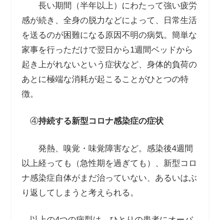
長い期間（半年以上）にわたって強い疲労
感が続き、全身の脱力などによって、日常生活
を送るのが困難になる原因不明の病気。簡単な
家事を行っただけで翌日から
1
週間ベッドから
起き上がれないという症状など、身体的負荷の
あとに極端な消耗が起こることがひとつの特
徴。
④
持続する新型コロナ感染症の症状
発熱、嗅覚・味覚障害など。感染後
4
週間
以上経っても（急性期を過ぎても）、新型コロ
ナ感染症自体がまだ治っていない、あるいはぶ
り返してしまうと考えられる。
以上の
4
つの病型は、ひとりの患者にオーバ