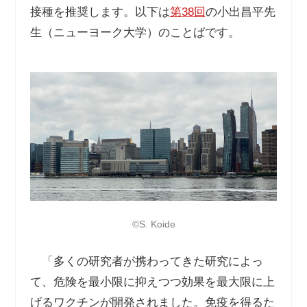
接種を推奨します。以下は
第
38
回
の小出昌平先
生（ニューヨーク大学）のことばです。
©️S. Koide
「多くの研究者が携わってきた研究によっ
て、危険を最小限に抑えつつ効果を最大限に上
げるワクチンが開発されました。免疫を得るた