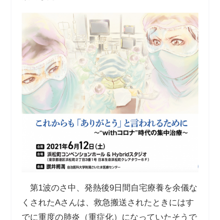
第
1
波のさ中、発熱後
9
日間自宅療養を余儀な
くされた
A
さんは、救急搬送されたときにはす
でに重度の肺炎（重症化）になっていたそうで