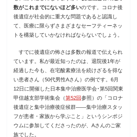
数がこれまでにないほど多い
のです。コロナ後
後遺症が社会的に重大な問題であると認識し
て、医療に限らずさまざまなセーフティーネッ
トを構築していかなければならないでしょう。
すでに後遺症の怖さは多数の報道で伝えられ
ています。私が最近知ったのは、退院後
1
年が
経過した今も、在宅酸素療法を続けざるを得な
い患者さん（
50
代男性
A
さん）の例です。
6
月
12
日に開催した日本集中治療医学会･第
5
回関東
甲信越支部学術集会（
第
52
回
参照）の「コロナ
後遺症と集中治療後症候群――集中治療スタッ
フが患者・家族から学ぶこと」というシンポジ
ウムに参加してくださったのが、
A
さんのご家
族でした。