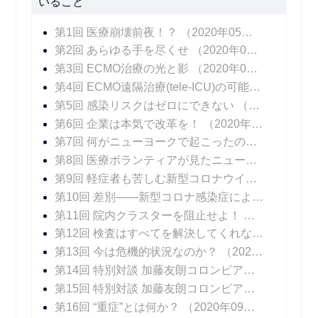
いること
第1回 医療崩壊前夜！？
（2020年05月25日 掲載）
第2回 あらゆる手を尽くせ
（2020年06月01日 掲載）
第3回 ECMO治療の光と影
（2020年06月08日 掲載）
第4回 ECMO遠隔治療(tele-ICU)の可能性
（2020年
第5回 感染リスクはゼロにできない
（2020年06月22日 掲載）
第6回 企業は本気で改革を！
（2020年06月29日 掲載）
第7回 何がニューヨークで起こったのか！？
（202
第8回 医療ボランティアが見たニューヨークの医療崩壊
第9回 軽症者も苦しむ新型コロナウイルス感染症の後遺症
第10回 差別――新型コロナ感染症によるもうひとつの苦しみ
第11回 院内クラスターを阻止せよ！
（2020年08
第12回 検査はすべてを解決してくれない
（2020年
第13回 今は危機的状況なのか？
（2020年08月17日 掲載）
第14回 特別対談 加藤友朗コロンビア大学医学部外科学教授 「いま、専門家に求められているものとは」
第15回 特別対談 加藤友朗コロンビア大学医学部外科学教授 「ニューヨークで行われているPCR検査の意味」
第16回 “重症”とは何か？
（2020年09月07日 掲載）