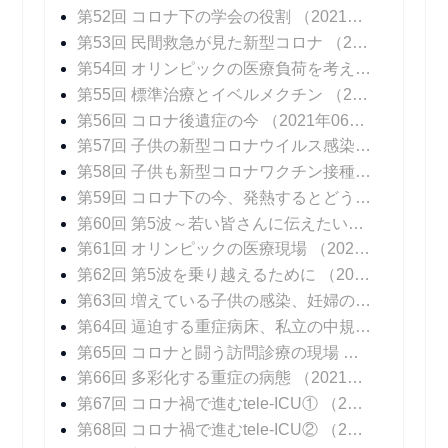
第52回 コロナ下の学会の役割
（2021年05月24日 掲載）
第53回 民間救急が見た新型コロナ
（2021年05月31日 掲載）
第54回 オリンピックの医療負荷を考える
（2021年
第55回 標準治療とイベルメクチン
（2021年06月14日 掲載）
第56回 コロナ後遺症の今
（2021年06月21日 掲載）
第57回 子供の新型コロナウイルス感染症
（2021年
第58回 子供も新型コロナワクチン接種を
（2021年
第59回 コロナ下の今、発熱するとどうなる？
（20
第60回 第5波～若い皆さんに伝えたいこと
（2021
第61回 オリンピックの医療現場
（2021年08月06日 掲載）
第62回 第5波を乗り越えるために
（2021年08月16日 掲載）
第63回 増えている子供の感染、妊婦の感染
（202
第64回 逼迫する重症病床、私立の中規模急性期病院の頑張り
第65回 コロナと闘う訪問診療の現場
（2021年09
第66回 多彩化する重症の病態
（2021年09月20日 掲載）
第67回 コロナ禍で進むtele-ICU①
（2021年09月27日 掲載）
第68回 コロナ禍で進むtele-ICU②
（2021年10月04日 掲載）