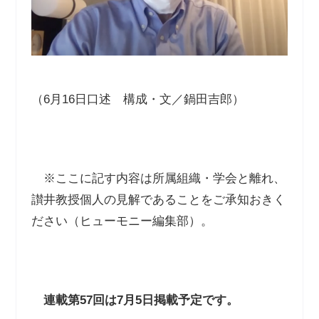
（
6
月
16
日口述 構成・文／鍋田吉郎）
※
ここに記す内容は所属組織・学会と離れ、
讃井教授個人の見解であることをご承知おきく
ださい（ヒューモニー編集部）。
連載第
57
回は
7
月
5
日掲載予定です。