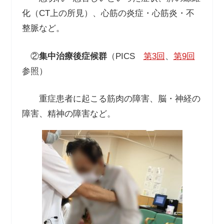
化（
CT
上の所見）、心筋の炎症・心筋炎・不
整脈など。
②
集中治療後症候群
（
PICS
第
3
回
、
第
9
回
参照）
重症患者に起こる筋肉の障害、脳・神経の
障害、精神の障害など。