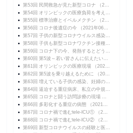
第53回 民間救急が見た新型コロナ
（2021年05月31日 掲載）
第54回 オリンピックの医療負荷を考える
（2021年
第55回 標準治療とイベルメクチン
（2021年06月14日 掲載）
第56回 コロナ後遺症の今
（2021年06月21日 掲載）
第57回 子供の新型コロナウイルス感染症
（2021年
第58回 子供も新型コロナワクチン接種を
（2021年
第59回 コロナ下の今、発熱するとどうなる？
（20
第60回 第5波～若い皆さんに伝えたいこと
（2021
第61回 オリンピックの医療現場
（2021年08月06日 掲載）
第62回 第5波を乗り越えるために
（2021年08月16日 掲載）
第63回 増えている子供の感染、妊婦の感染
（202
第64回 逼迫する重症病床、私立の中規模急性期病院の頑張り
第65回 コロナと闘う訪問診療の現場
（2021年09
第66回 多彩化する重症の病態
（2021年09月20日 掲載）
第67回 コロナ禍で進むtele-ICU①
（2021年09月27日 掲載）
第68回 コロナ禍で進むtele-ICU②
（2021年10月04日 掲載）
第69回 新型コロナウイルスの経験と医療DXの可能性