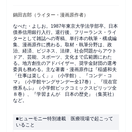
鍋田吉郎（ライター・漫画原作者）
なべた・よしお。1987年東京大学法学部卒。日本
債券信用銀行入行。退行後、フリーランス・ライ
ターとして雑誌への寄稿、単行本の執筆・構成編
集、漫画原作に携わる。取材・執筆分野は、政
治、経済、ビジネス、法律、社会問題からアウト
ドア、芸能、スポーツ、文化まで広範囲にわた
る。地方創生のアドバイザー、奨学金財団の選考
委員も務める。主な著書・漫画原作は『稲盛和夫
「仕事は楽しく」』（小学館）、『コンデ・コ
マ』（小学館ヤングサンデー全17巻）、『現在官
僚系もふ』（小学館ビックコミックスピリッツ全
８巻）、『学習まんが 日本の歴史』（集英社）
など。
■ヒューモニー特別連載 医療現場で起こって
いること