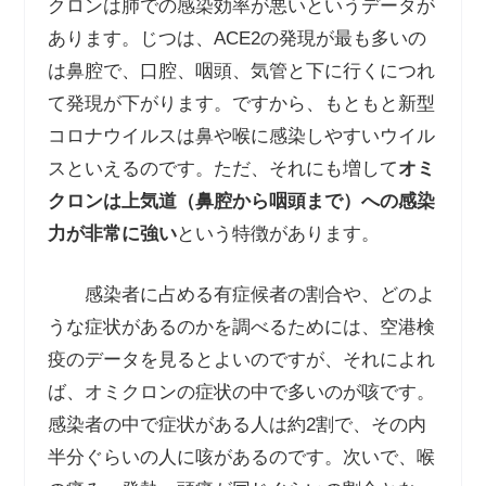
クロンは肺での感染効率が悪いというデータが
あります。じつは、
ACE2
の発現が最も多いの
は鼻腔で、口腔、咽頭、気管と下に行くにつれ
て発現が下がります。ですから、もともと新型
コロナウイルスは鼻や喉に感染しやすいウイル
スといえるのです。ただ、それにも増して
オミ
クロンは上気道（鼻腔から咽頭まで）への感染
力が非常に強い
という特徴があります。
感染者に占める有症候者の割合や、どのよ
うな症状があるのかを調べるためには、空港検
疫のデータを見るとよいのですが、それによれ
ば、オミクロンの症状の中で多いのが咳です。
感染者の中で症状がある人は約
2
割で、その内
半分ぐらいの人に咳があるのです。次いで、喉