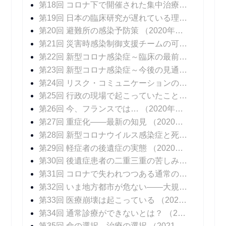
第18回 コロナ下で開催された集中治療医学会
（20
第19回 日本の臨床研究が遅れている理由
（2020年
第20回 避難所の感染予防策
（2020年10月05日 掲載）
第21回 災害時感染制御支援チームの可能性
（202
第22回 新型コロナ感染症～臨床の最前線
（2020年
第23回 新型コロナ感染症～今後の見通し
（2020年
第24回 リスク・コミュニケーションの難しさ
（20
第25回 行政の現場で起こっていたこと
（2020年1
第26回 今、フランスでは…
（2020年11月16日 掲載）
第27回 重症化――最新の知見
（2020年11月23日 掲載）
第28回 新型コロナウイルス感染症と死
（2020年1
第29回 軽症者の後遺症の実態
（2020年12月07日 掲載）
第30回 後遺症患者の二重三重の苦しみ
（2020年1
第31回 コロナで失われつつある通常の診療
（202
第32回 いま地方都市が危ない――大規模院内クラスターはなぜ起こるのか
第33回 医療崩壊は起こっている
（2021年01月11日 掲載）
第34回 通常診療ができないとは？
（2021年01月18日 掲載）
第35回 命の選択、治療の選択
（2021年01月25日 掲載）