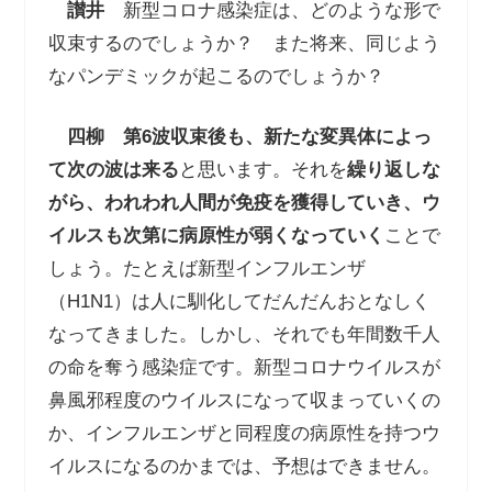
讃井
新型コロナ感染症は、どのような形で
収束するのでしょうか？ また将来、同じよう
なパンデミックが起こるのでしょうか？
四柳
第
6
波収束後も、新たな変異体によっ
て次の波は来る
と思います。それを
繰り返しな
がら、われわれ人間が免疫を獲得していき、ウ
イルスも次第に病原性が弱くなっていく
ことで
しょう。たとえば新型インフルエンザ
（
H1N1
）は人に馴化してだんだんおとなしく
なってきました。しかし、それでも年間数千人
の命を奪う感染症です。新型コロナウイルスが
鼻風邪程度のウイルスになって収まっていくの
か、インフルエンザと同程度の病原性を持つウ
イルスになるのかまでは、予想はできません。