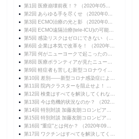
第1回 医療崩壊前夜！？
（2020年05月25日 掲載）
第2回 あらゆる手を尽くせ
（2020年06月01日 掲載）
第3回 ECMO治療の光と影
（2020年06月08日 掲載）
第4回 ECMO遠隔治療(tele-ICU)の可能性
（2020年
第5回 感染リスクはゼロにできない
（2020年06月22日 掲載）
第6回 企業は本気で改革を！
（2020年06月29日 掲載）
第7回 何がニューヨークで起こったのか！？
（202
第8回 医療ボランティアが見たニューヨークの医療崩壊
第9回 軽症者も苦しむ新型コロナウイルス感染症の後遺症
第10回 差別――新型コロナ感染症によるもうひとつの苦しみ
第11回 院内クラスターを阻止せよ！
（2020年08
第12回 検査はすべてを解決してくれない
（2020年
第13回 今は危機的状況なのか？
（2020年08月17日 掲載）
第14回 特別対談 加藤友朗コロンビア大学医学部外科学教授 「いま、専門家に求められているものとは」
第15回 特別対談 加藤友朗コロンビア大学医学部外科学教授 「ニューヨークで行われているPCR検査の意味」
第16回 “重症”とは何か？
（2020年09月07日 掲載）
第17回 ワクチンはすべてを解決してくれない
（20