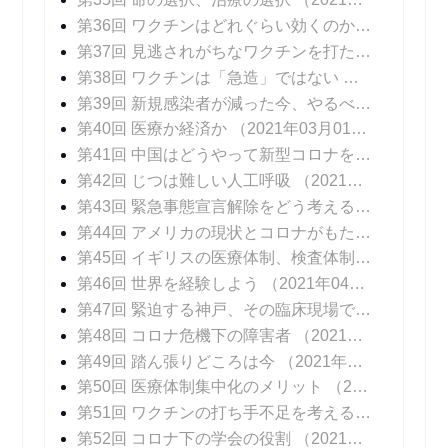
第36回 ワクチンはどれぐらい効くのか？
（2021年
第37回 見逃されがちなワクチンを打たないリスク
第38回 ワクチンは「急造」ではない
（2021年02
第39回 新規感染者が減った今、やるべきこと
（20
第40回 医療か経済か
（2021年03月01日 掲載）
第41回 中国はどうやって新型コロナを抑え込んだのか
第42回 じつは難しい人工呼吸
（2021年03月15日 掲載）
第43回 緊急事態宣言解除をどう考えるか
（2021年
第44回 アメリカの現状とコロナがもたらしたイノベーション
第45回 イギリスの医療体制、検査体制
（2021年0
第46回 世界を経験しよう
（2021年04月12日 掲載）
第47回 緊迫する神戸、その臨床現場では
（2021年
第48回 コロナ危機下の障害者
（2021年04月26日 掲載）
第49回 踏ん張りどころは今
（2021年05月03日 掲載）
第50回 医療体制集中化のメリット
（2021年05月10日 掲載）
第51回 ワクチンの打ち手不足を考える
（2021年0
第52回 コロナ下の学会の役割
（2021年05月24日 掲載）