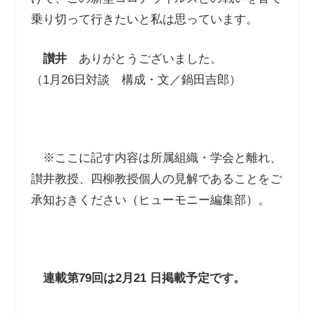
乗り切って行きたいと私は思っています。
讃井
ありがとうございました。
（
1
月
26
日対談 構成・文／鍋田吉郎）
※
ここに記す内容は所属組織・学会と離れ、
讃井教授、四柳教授個人の見解であることをご
承知おきください（ヒューモニー編集部）。
連載第
79
回は
2
月
21
日掲載予定です。