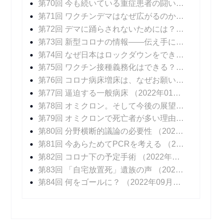
第70回 今も続いている重症患者の闘い
（2021年1
第71回 ワクチンデマはなぜ広がるのか？
（2021年
第72回 デマに踊らされないためには？
（2021年1
第73回 新型コロナの情報――伝え手に求められること
第74回 なぜ日本はロックダウンをできなかったのか？
第75回 ワクチン接種義務化はできる？ できない？
第76回 コロナ病床増床は、なぜお願いベースなのか？
第77回 逼迫する一般病床
（2022年01月24日 掲載）
第78回 オミクロン。そして今後の展望
（2022年0
第79回 オミクロンで死亡者が多い理由
（2022年0
第80回 分野横断的議論の必要性
（2022年03月21日 掲載）
第81回 今あらためてPCRを考える
（2022年04月04日 掲載）
第82回 コロナ下の予定手術
（2022年04月25日 掲載）
第83回 「自宅放置死」遺族の声
（2022年05月23日 掲載）
第84回 何をゴールに？
（2022年09月09日 掲載）