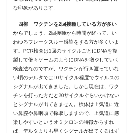
な印象があります。
四柳 ワクチンを
2
回接種している方が多い
から
でしょう。
2
回接種から時間が経って、い
わゆるブレークスルー感染をする方が多くいま
す。
PCR
検査は
1
回のサイクルごとに
DNA
を複
製して倍々ゲームのように
DNA
を増やしていく
検査法なのですが、ワクチンが行き渡っていな
い頃のデルタでは
10
サイクル程度でウイルスの
シグナルが出てきました。しかし現在は、ワク
チンを打った方だと
20
サイクルぐらいかけない
とシグナルが出てきません。検体は上気道に近
い鼻腔や鼻咽頭で採取しますので、上気道に感
染しやすいというオミクロンの特徴からすれ
ば、デルタよりも早くシグナルが出てくるはず