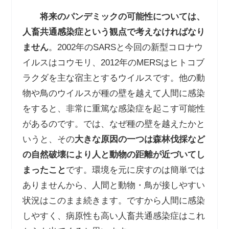
将来のパンデミックの可能性については、
人畜共通感染症という観点で考えなければなり
ません
。
2002
年の
SARS
と今回の新型コロナウ
イルスはコウモリ、
2012
年の
MERS
はヒトコブ
ラクダを主な宿主とするウイルスです。他の動
物や鳥のウイルスが種の壁を越えて人間に感染
をすると、非常に重篤な感染症を起こす可能性
があるのです。では、なぜ種の壁を越えたかと
いうと、その
大きな原因の一つは森林伐採など
の自然破壊により人と動物の距離が近づいてし
まったこと
です。環境を元に戻すのは簡単では
ありませんから、人間と動物・鳥が接しやすい
状況はこのまま続きます。ですから人間に感染
しやすく、病原性も高い人畜共通感染症はこれ