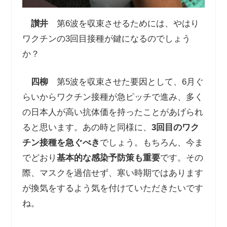
讃井
第
6
波を収束させるためには、やはり
ワクチンの
3
回目接種が鍵になるのでしょう
か？
四柳
第
5
波を収束させた要因として、
6
月ぐ
らいからワクチン接種が急ピッチで進み、多く
の日本人が高い抗体価を持ったことがあげられ
ると思います。あの時と同様に、
3
回目のワク
チン接種を急ぐべ
き
でしょう。もちろん、今ま
でどおり
基本的な感染予防策も重要
です。その
際、マスクを過信せず、寒い時期ではあります
が換気をするよう気を付けていただきたいです
ね。