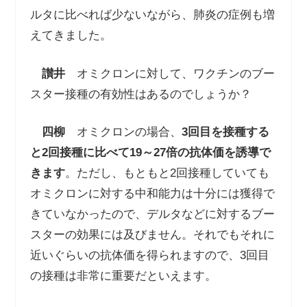
ルタに比べれば少ないながら、肺炎の症例も増
えてきました。
讃井
オミクロンに対して、ワクチンのブー
スター接種の有効性はあるのでしょうか？
四柳
オミクロンの場合、
3
回目を接種する
と
2
回接種に比べて
19
～
27
倍の抗体価を誘導で
きます
。ただし、もともと
2
回接種していても
オミクロンに対する中和能力は十分には獲得で
きていなかったので、デルタなどに対するブー
スターの効果には及びません。それでもそれに
近いぐらいの抗体価を得られますので、
3
回目
の接種は非常に重要だといえます。