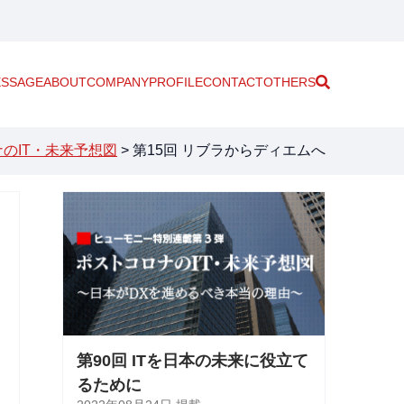
SSAGE
ABOUT
COMPANY
PROFILE
CONTACT
OTHERS
のIT・未来予想図
>
第15回 リブラからディエムへ
第90回 ITを日本の未来に役立て
るために