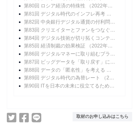
第80回 ロシア経済の特殊性
（2022年04月13日 掲載）
第81回 デジタル時代のインフレ再考
（2022年04
第82回 中央銀行デジタル通貨の付利問題
（2022年
第83回 クリエイターとファンをつなぐデジタル技術
第84回 デジタル技術が切り拓くコンテンツ産業の未来
第85回 経済制裁の効果検証
（2022年06月15日 掲載）
第86回 デジタルマネーに取り組むブラジル
（202
第87回 ビッグデータを「取り戻す」には
（2022年
第88回 データの「匿名性」を考える
（2022年07
第89回 デジタル時代の為替レート
（2022年08月10日 掲載）
第90回 ITを日本の未来に役立てるために
（2022年
取材のお申し込みはこちら