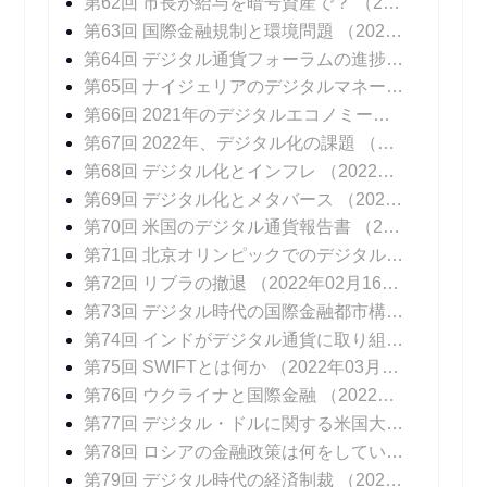
第62回 市長が給与を暗号資産で？
（2021年11月24日 掲載）
第63回 国際金融規制と環境問題
（2021年12月01日 掲載）
第64回 デジタル通貨フォーラムの進捗報告書
（20
第65回 ナイジェリアのデジタルマネー
（2021年1
第66回 2021年のデジタルエコノミーを振り返る
（
第67回 2022年、デジタル化の課題
（2022年01月12日 掲載）
第68回 デジタル化とインフレ
（2022年01月19日 掲載）
第69回 デジタル化とメタバース
（2022年01月26日 掲載）
第70回 米国のデジタル通貨報告書
（2022年02月02日 掲載）
第71回 北京オリンピックでのデジタル通貨
（202
第72回 リブラの撤退
（2022年02月16日 掲載）
第73回 デジタル時代の国際金融都市構想
（2022年
第74回 インドがデジタル通貨に取り組む意図
（20
第75回 SWIFTとは何か
（2022年03月09日 掲載）
第76回 ウクライナと国際金融
（2022年03月16日 掲載）
第77回 デジタル・ドルに関する米国大統領令
（20
第78回 ロシアの金融政策は何をしているのか
（20
第79回 デジタル時代の経済制裁
（2022年04月06日 掲載）