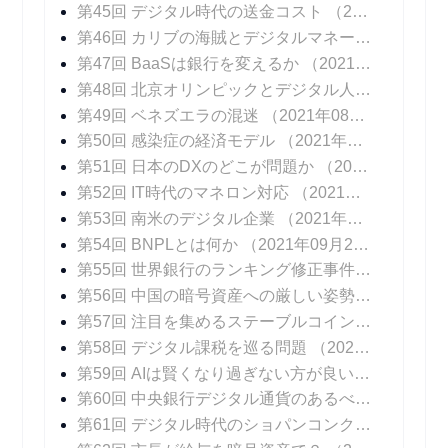
第45回 デジタル時代の送金コスト
（2021年07月21日 掲載）
第46回 カリブの海賊とデジタルマネー
（2021年0
第47回 BaaSは銀行を変えるか
（2021年08月04日 掲載）
第48回 北京オリンピックとデジタル人民元
（202
第49回 ベネズエラの混迷
（2021年08月25日 掲載）
第50回 感染症の経済モデル
（2021年09月01日 掲載）
第51回 日本のDXのどこが問題か
（2021年09月08日 掲載）
第52回 IT時代のマネロン対応
（2021年09月15日 掲載）
第53回 南米のデジタル企業
（2021年09月22日 掲載）
第54回 BNPLとは何か
（2021年09月29日 掲載）
第55回 世界銀行のランキング修正事件
（2021年1
第56回 中国の暗号資産への厳しい姿勢
（2021年1
第57回 注目を集めるステーブルコイン
（2021年1
第58回 デジタル課税を巡る問題
（2021年10月27日 掲載）
第59回 AIは賢くなり過ぎない方が良いのか？
（20
第60回 中央銀行デジタル通貨のあるべき姿
（202
第61回 デジタル時代のショパンコンクール
（202