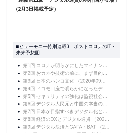
連載第21回「デジタル通貨の発行国が登場」
（2月3日掲載予定）
■ヒューモニー特別連載3 ポストコロナのIT・
未来予想図
第1回 コロナが明らかにしたマイナンバーカードの課題
第2回 おカネや技術の前に、まず目的の明確化を
（
第3回 日本のハンコ文化
（2020年09月30日 掲載）
第4回 ドコモ口座で明らかになったデジタル決済のリスクにどう対処するか
第5回 セキュリティの強化は監視社会を招くのか
（
第6回 デジタル人民元と中国の本当の狙い
（2020
第7回 日本が目指すべきデジタル化とは――ビッグデータと個人の尊厳
第8回 経済のDXとデジタル通貨
（2020年11月04日 掲載）
第9回 デジタル決済とGAFA・BAT
（2020年11月11日 掲載）