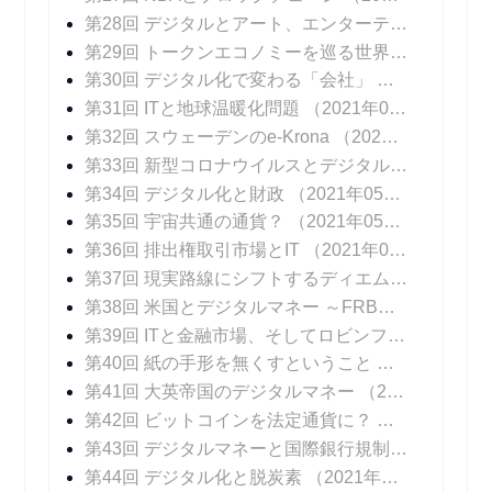
第28回 デジタルとアート、エンターテインメント
第29回 トークンエコノミーを巡る世界の動向
（20
第30回 デジタル化で変わる「会社」
（2021年04
第31回 ITと地球温暖化問題
（2021年04月14日 掲載）
第32回 スウェーデンのe-Krona
（2021年04月21日 掲載）
第33回 新型コロナウイルスとデジタル化
（2021年
第34回 デジタル化と財政
（2021年05月05日 掲載）
第35回 宇宙共通の通貨？
（2021年05月12日 掲載）
第36回 排出権取引市場とIT
（2021年05月19日 掲載）
第37回 現実路線にシフトするディエム
（2021年0
第38回 米国とデジタルマネー ～FRBパウエル議長のメッセージ
第39回 ITと金融市場、そしてロビンフッド
（2021
第40回 紙の手形を無くすということ
（2021年06
第41回 大英帝国のデジタルマネー
（2021年06月23日 掲載）
第42回 ビットコインを法定通貨に？
（2021年06
第43回 デジタルマネーと国際銀行規制
（2021年0
第44回 デジタル化と脱炭素
（2021年07月14日 掲載）