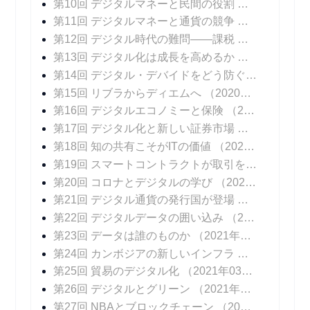
第10回 デジタルマネーと民間の役割
（2020年11
第11回 デジタルマネーと通貨の競争
（2020年11
第12回 デジタル時代の難問――課税
（2020年12
第13回 デジタル化は成長を高めるか
（2020年12
第14回 デジタル・デバイドをどう防ぐか
（2020年
第15回 リブラからディエムへ
（2020年12月23日 掲載）
第16回 デジタルエコノミーと保険
（2020年12月30日 掲載）
第17回 デジタル化と新しい証券市場
（2021年01
第18回 知の共有こそがITの価値
（2021年01月13日 掲載）
第19回 スマートコントラクトが取引を変える
（20
第20回 コロナとデジタルの学び
（2021年01月27日 掲載）
第21回 デジタル通貨の発行国が登場
（2021年02
第22回 デジタルデータの囲い込み
（2021年02月10日 掲載）
第23回 データは誰のものか
（2021年02月17日 掲載）
第24回 カンボジアの新しいインフラ
（2021年02
第25回 貿易のデジタル化
（2021年03月03日 掲載）
第26回 デジタルとグリーン
（2021年03月10日 掲載）
第27回 NBAとブロックチェーン
（2021年03月17日 掲載）